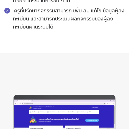
ต่อยอดกระบวนการอื่น ๆ ได้
ครูที่ปรึกษากิจกรรมสามารถ เพิ่ม ลบ แก้ไข ข้อมูลผู้ลง
ทะเบียน และสามารถประเมินผลกิจกรรมของผู้ลง
ทะเบียนผ่านระบบได้