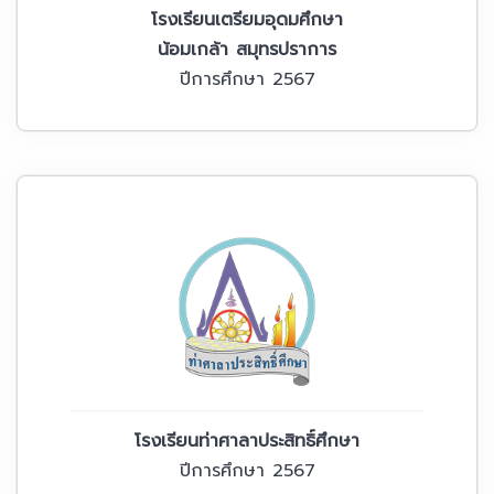
โรงเรียนเตรียมอุดมศึกษา
น้อมเกล้า สมุทรปราการ
ปีการศึกษา 2567
โรงเรียนท่าศาลาประสิทธิ์ศึกษา
ปีการศึกษา 2567