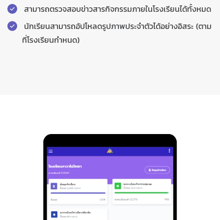
สามารถตรวจสอบข่าวสารกิจกรรมภายในโรงเรียนได้ทั้งหมด
นักเรียนสามารถอัปโหลดรูปภาพประจำตัวได้อย่างอิสระ (ตาม
ที่โรงเรียนกำหนด)