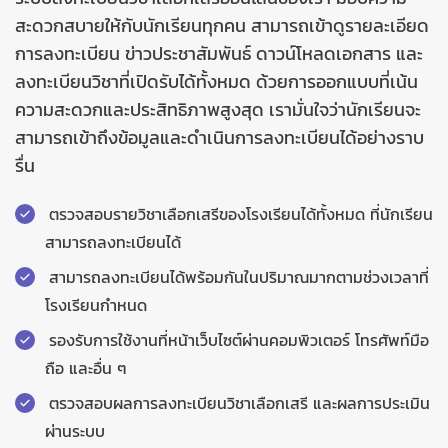
สะดวกสบายให้กับนักเรียนทุกคน สามารถเข้าดูรายละเอียด
การลงทะเบียน ข่าวประชาสัมพันธ์ ดาวน์โหลดเอกสาร และ
ลงทะเบียนวิชาที่เปิดรับได้ทั้งหมด ด้วยการออกแบบที่เน้น
ความสะดวกและประสิทธิภาพสูงสุด เรามั่นใจว่านักเรียนจะ
สามารถเข้าถึงข้อมูลและดำเนินการลงทะเบียนได้อย่างราบ
รื่น
ตรวจสอบรายวิชาเลือกเสรีของโรงเรียนได้ทั้งหมด ที่นักเรียน
สามารถลงทะเบียนได้
สามารถลงทะเบียนได้พร้อมกันในปริมาณมากตามช่วงเวลาที่
โรงเรียนกำหนด
รองรับการใช้งานที่หน้าเว็บไซต์ผ่านคอมพิวเตอร์ โทรศัพท์มือ
ถือ และอื่น ๆ
ตรวจสอบผลการลงทะเบียนวิชาเลือกเสรี และผลการประเมิน
ผ่านระบบ