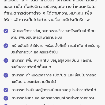
ชอบเท่านั้น ทั้งยังมีความยืดหยุ่นในการกำหนดหรือไม่
กำหนดการตั้งค่าต่าง ๆ ได้ตามความเหมาะสม เพื่อ
ให้การจัดการเป็นไปอย่างราบรื่นและมีประสิทธิภาพ
เพิ่มและจัดการข้อมูลแต่ละรายวิชาของโรงเรียนได้โดย
ง่าย เพียงอัปโหลดไฟล์ผ่านระบบ
สร้างบัญชีเข้าใช้งาน พร้อมตั้งสิทธิ์การเข้าถึง สำหรับครู
ประจำรายวิชา และครูประจำชั้น
สามารถ เพิ่ม ลบ แก้ไข ข้อมูลผู้ลงทะเบียน และราย
ละเอียดรายวิชาได้ทั้งหมด
สามารถ กำหนดเวลาการ เปิด/ปิด และเงื่อนไขการลง
ทะเบียน ของแต่ละรายวิชาได้
สามารถประเมินผลผู้ลงทะเบียนแทนครูประจำรายวิชาได้
สามารถค้นหา และคัดกรองข้อมูลได้อย่างหลากหลาย