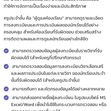
ทำให้การจัดการเป็นเรื่องง่ายและมีประสิทธิภาพ
ครูประจำชั้น คือ “ผู้ดูแลห้องเรียน” สามารถดูรายละเอียด
การลงทะเบียนและการประเมินผลของนักเรียนได้อย่าง
ครอบคลุม สำหรับห้องเรียนที่รับผิดชอบ ช่วยเสริมสร้าง
การติดตามผลและการดูแลนักเรียนอย่างใกล้ชิด
สามารถตรวจสอบข้อมูลผู้ลงทะเบียนในรายวิชาที่รับ
ผิดชอบได้ (สำหรับครูที่ปรึกษากิจกรรม)
สามารถตรวจสอบข้อมูลการลงทะเบียนวิชาเลือกเสรี
และผลการประเมินในแต่ละรายวิชา ของนักเรียนประจำ
ชั้นที่รับผิดชอบได้ (สำหรับครูประจำชั้น)
สามารถค้นหา และคัดกรองข้อมูลได้อย่างหลากหลาย
สามารถส่งออกรายชื่อผู้ลงทะเบียน ในรูปแบบไฟล์ MS
Excel/Word เพื่อนำไปใช้ในกระบวนการตรวจสอบ หรือ