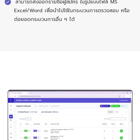
สามารถส่งออกรายชื่อผู้สมัคร ในรูปแบบไฟล์ MS
Excel/Word เพื่อนำไปใช้ในกระบวนการตรวจสอบ หรือ
ต่อยอดกระบวนการอื่น ๆ ได้