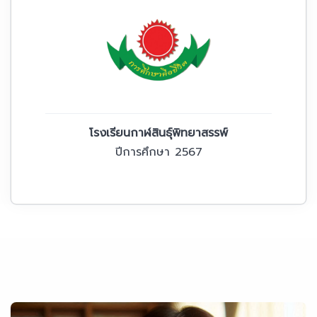
โรงเรียนกาฬสินธุ์พิทยาสรรพ์
ปีการศึกษา 2567