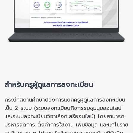
สำหรับครูผู้ดูแลการลงทะเบียน
กรณีที่สถานศึกษาต้องการแยกครูผู้ดูแลการลงทะเบียน
เป็น 2 ระบบ (ระบบลงทะเบียนกิจกรรมชุมนุมออนไลน์
และระบบลงทะเบียนวิชาเลือกเสรีออนไลน์) โดยสามารถ
บริหารจัดการ ตั้งค่าการใช้งาน เพิ่มข้อมูล และแก้ไขราย
ละเอียดต่าง ๆ ได้ตามหัวข้อรายการลงทะเบียนที่รับผิด