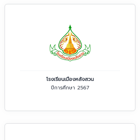
โรงเรียนเมืองหลังสวน
ปีการศึกษา 2567