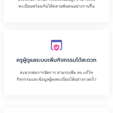
ทะเบียนพร้อมกันได้หลายพันคนอย่างราบรื่น
ครูผู้ดูแลระบบเพิ่มกิจกรรมได้สะดวก
สะดวกต่อการจัดการ สามรถเพิ่ม ลบ แก้ไข
กิจกรรมและข้อมูลผู้ลงทะเบียนได้อย่างรวดเร็ว