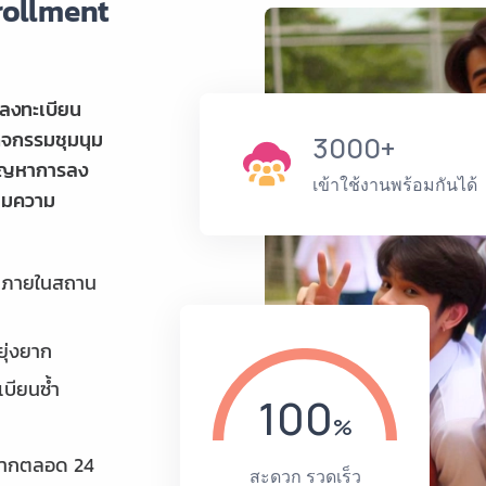
rollment
บบลงทะเบียน
กิจกรรมชุมนุม
3000+
ปัญหาการลง
เข้าใช้งานพร้อมกันได้
ตามความ
รมภายในสถาน
ยุ่งยาก
เบียนซ้ำ
100
มากตลอด 24
สะดวก รวดเร็ว